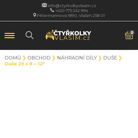
info@ctyrkolkyvlasim.cz
+420 775 242 994
Pittermannova 1890, Vlašim 258 01
0
DOMŮ
❯
OBCHOD
❯
NÁHRADNÍ DÍLY
❯
DUŠE
❯
Duše 25 x 8 – 12″