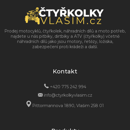
Prodej motocyklů, čtyřkolek, náhradních dílů a moto potřeb,
najdete u nás pitbiky, dirtbiky a ATV (čtyřkolky) včetně
náhradních dílů jako jsou motory, řetězy, ložiska,
zabezpečení proti krádeži a další.
Kontakt
+420 775 242 994
info@ctyrkolkyvlasim.cz
Pittormannova 1890, Vlašim 258 01