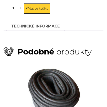
Duše
Přidat do košíku
25
x
8
-
TECHNICKÉ INFORMACE
12"
množství
Podobné
produkty