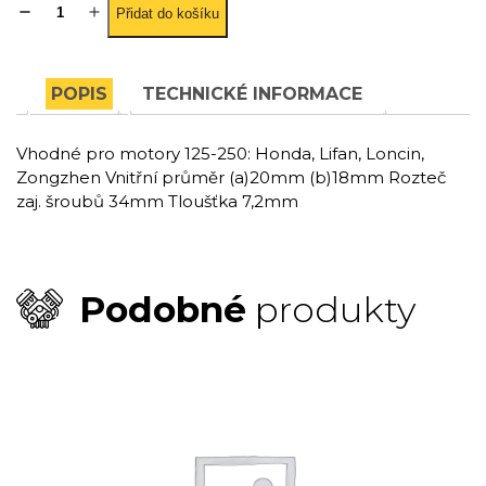
Přidat do košíku
kolečko
Pitbike
Lifan
428/16
POPIS
TECHNICKÉ INFORMACE
množství
Vhodné pro motory 125-250: Honda, Lifan, Loncin,
Zongzhen Vnitřní průměr (a)20mm (b)18mm Rozteč
zaj. šroubů 34mm Tloušťka 7,2mm
Podobné
produkty