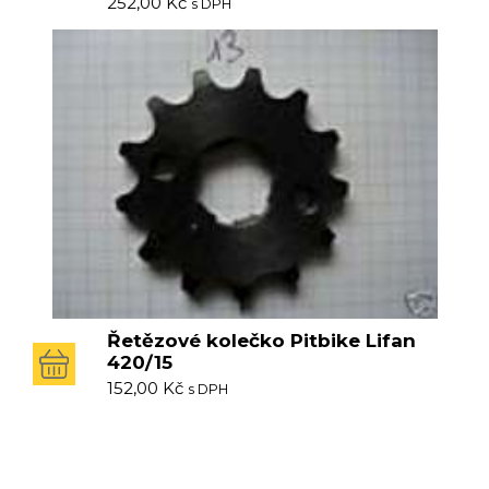
252,00
Kč
s DPH
Řetězové kolečko Pitbike Lifan
420/15
152,00
Kč
s DPH