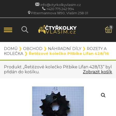
info@ctyrkolkyvlasim.cz
+420 775 242 994
Pittermannova 1890, Vlašim 258 01
1
DOMŮ
❯
OBCHOD
❯
NÁHRADNÍ DÍLY
❯
ROZETY A
KOLEČKA
❯ Řetězové kolečko Pitbike Lifan 428/16
Produkt „Řetězové kolečko Pitbike Lifan 428/13“ byl
přidán do košíku.
Zobrazit košík