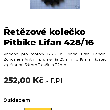
Řetězové kolečko
Pitbike Lifan 428/16
Vhodné pro motory 125-250: Honda, Lifan, Loncin,
Zongzhen Vnitřní průměr (a)20mm (b)18mm Rozteč
zaj. šroubů 34mm Tloušťka 7,2mm…
252,00
Kč
s DPH
9 skladem
Řetězové