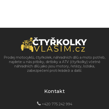
Prodej motocyklů, čtyřkolek, náhradních dílů a moto potřeb,
najdete u nás pitbiky, dirtbiky a ATV (čtyřkolky) včetně
náhradních dílů jako jsou motory, řetězy, ložiska,
zabezpečení proti krádeži a další.
Kontakt
+420 775 242 994